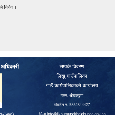
ो निर्णय ।
े अधिकारी
सम्पर्क विवरण
लिखु गाउँपालिका
गाउँ कार्यपालिकाको कार्यालय
यसम, ओखलढुंगा
मोवाईल नं. 9852844427
 संयोजक)
ईमेलः
info@likhumunokhaldhunga.gov.np