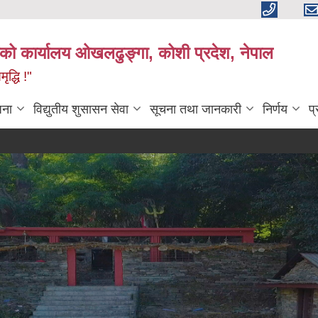
काको कार्यालय ओखलढुङ्गा, कोशी प्रदेश, नेपाल
द्धि !"
जना
विद्युतीय शुसासन सेवा
सूचना तथा जानकारी
निर्णय
प