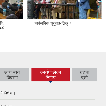
ति,
सार्वजनिक सुनुवाई-लिखु १
न्धी
आय व्यय
कार्यपालिका
घटना
(active tab)
विवरण
निर्णय
दर्ता
ो निर्णय ।