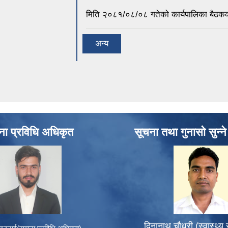
मिति २०८१/०८/०८ गतेको कार्यपालिका बैठकक
अन्य
ना प्रविधि अधिकृत
सूचना तथा गुनासो सुन्न
दिनानाथ चौधरी (स्वास्थ्य