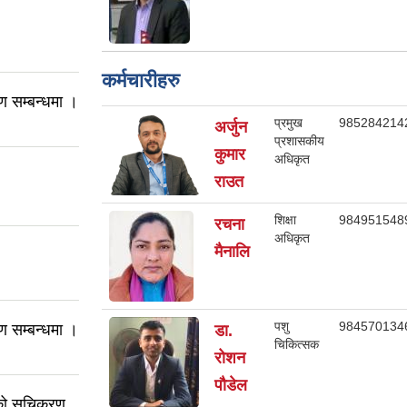
कर्मचारीहरु
 सम्बन्धमा ।
प्रमुख
985284214
अर्जुन
प्रशासकीय
कुमार
अधिकृत
राउत
शिक्षा
984951548
रचना
अधिकृत
मैनालि
पशु
984570134
 सम्बन्धमा ।
डा.
चिकित्सक
रोशन
पौडेल
हीको सूचिकरण