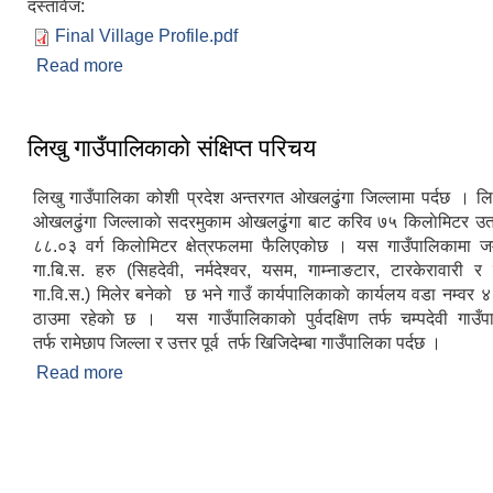
दस्तावेज:
Final Village Profile.pdf
Read more
about लिखु गाउँपालिकाको पार्श्वचित्र, २०७८
लिखु गाउँपालिकाकाे संक्षिप्त परिचय
लिखु गाउँपालिका कोशी प्रदेश अन्तरगत ओखलढुंगा जिल्लामा पर्दछ । लि
ओखलढुंगा जिल्लाकाे सदरमुकाम ओखलढुंगा बाट करिव ७५ किलाेमिटर उत
८८.०३ वर्ग किलाेमिटर क्षेत्रफलमा फैलिएकोछ । यस गाउँपालिकामा ज
गा.बि.स. हरु (सिहदेवी, नर्मदेश्वर, यसम, गाम्नाङटार, टारकेरावारी 
गा.वि.स.) मिलेर बनेको छ भने गाउँ कार्यपालिकाकाे कार्यलय वडा नम्वर ४
ठाउमा रहेकाे छ । यस गाउँपालिकाकाे पुर्वदक्षिण तर्फ चम्पदेवी गाउँप
तर्फ रामेछाप जिल्ला र उत्तर पूर्व तर्फ खिजिदेम्बा गाउँपालिका पर्दछ ।
Read more
about लिखु गाउँपालिकाकाे संक्षिप्त परिचय