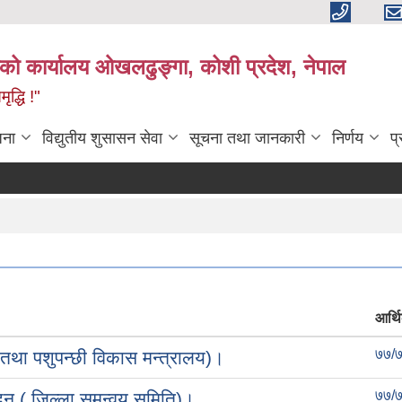
काको कार्यालय ओखलढुङ्गा, कोशी प्रदेश, नेपाल
द्धि !"
जना
विद्युतीय शुसासन सेवा
सूचना तथा जानकारी
निर्णय
प
आर्थि
७७/
तथा पशुपन्छी विकास मन्त्रालय)।
७७/
दन ( जिल्ला समन्वय समिति)।