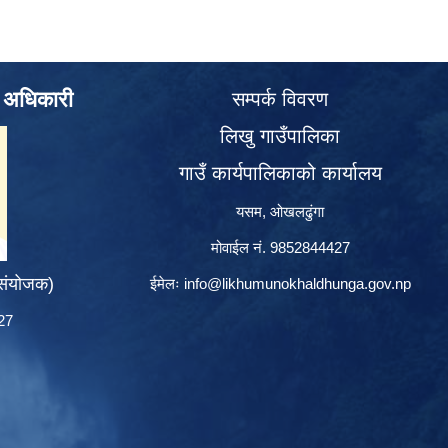
े अधिकारी
सम्पर्क विवरण
लिखु गाउँपालिका
गाउँ कार्यपालिकाको कार्यालय
यसम, ओखलढुंगा
मोवाईल नं. 9852844427
 संयोजक)
ईमेलः
info@likhumunokhaldhunga.gov.np
427