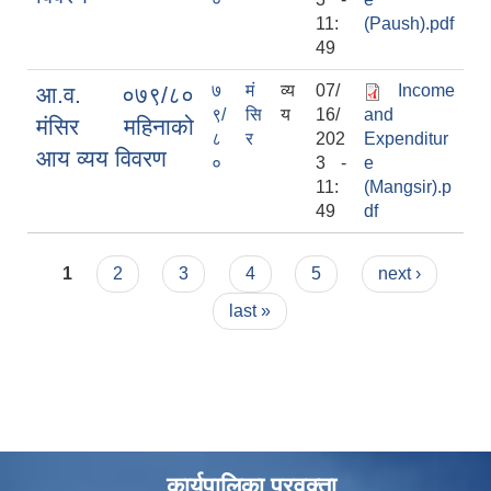
11:
(Paush).pdf
49
७
मं
व्य
07/
Income
आ.व. ०७९/८०
९/
सि
य
16/
and
मंसिर महिनाको
८
र
202
Expenditur
आय व्यय विवरण
०
3 -
e
11:
(Mangsir).p
49
df
Pages
1
2
3
4
5
next ›
last »
कार्यपालिका प्रवक्ता