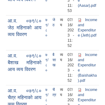
०
3 -
e
11:
(Aasar).pdf
53
७
जे
व्य
07/
Income
आ.व. ०७९/८०
९/
ठ
य
16/
and
जेठ महिनाको आय
८
202
Expenditur
व्यय विवरण
०
3 -
e (Jeth).pdf
11:
52
७
बै
व्य
07/
Income
आ.व. ०७९/८०
९/
सा
य
16/
and
बैशाख महिनाको
८
ख
202
Expenditur
आय व्यय विवरण
०
3 -
e
11:
(Baishakha
52
).pdf
७
चै
व्य
07/
Income
आ.व. ०७९/८०
९/
त्र
य
16/
and
चैत्र महिनाको आय
८
202
Expenditur
व्यय विवरण