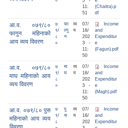
०
3 -
e
11:
(Chaitra).p
51
df
७
फा
व्य
07/
Income
आ.व. ०७९/८०
९/
ल्गु
य
16/
and
फागुन महिनाको
८
न
202
Expenditur
आय व्यय विवरण
०
3 -
e
11:
(Fagun).pdf
50
७
मा
व्य
07/
Income
आ.व. ०७९/८०
९/
घ
य
16/
and
माघ महिनाको आय
८
202
Expenditur
व्यय विवरण
०
3 -
e
11:
(Magh).pdf
50
७
पु
व्य
07/
Income
आ.व. ०७९/८० पुस
९/
स
य
16/
and
महिनाको आय व्यय
८
202
Expenditur
विवरण
०
3 -
e