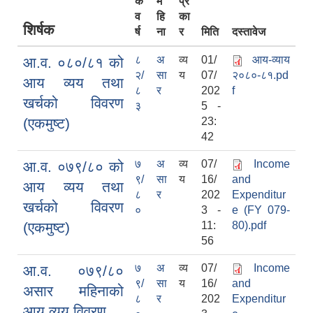
क
म
प्र
व
हि
का
शिर्षक
र्ष
ना
र
मिति
दस्तावेज
८
अ
व्य
01/
आय-व्याय
आ.व. ०८०/८१ को
२/
सा
य
07/
२०८०-८१.pd
आय व्यय तथा
८
र
202
f
खर्चको विवरण
३
5 -
(एकमुष्ट)
23:
42
७
अ
व्य
07/
Income
आ.व. ०७९/८० को
९/
सा
य
16/
and
आय व्यय तथा
८
र
202
Expenditur
खर्चको विवरण
०
3 -
e (FY 079-
(एकमुष्ट)
11:
80).pdf
56
७
अ
व्य
07/
Income
आ.व. ०७९/८०
९/
सा
य
16/
and
असार महिनाको
८
र
202
Expenditur
आय व्यय विवरण