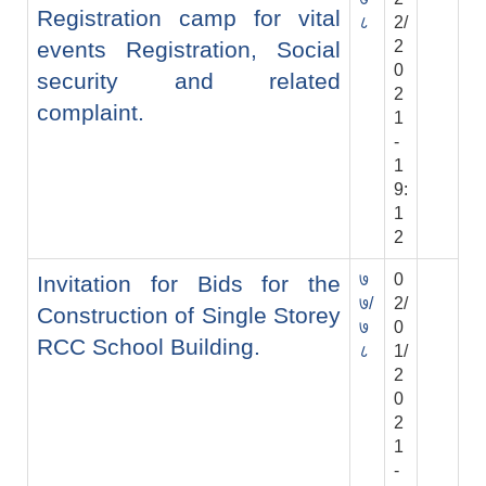
Registration camp for vital
८
2/
events Registration, Social
2
0
security and related
2
complaint.
1
-
1
9:
1
2
७
0
Invitation for Bids for the
७/
2/
Construction of Single Storey
७
0
RCC School Building.
८
1/
2
0
2
1
-