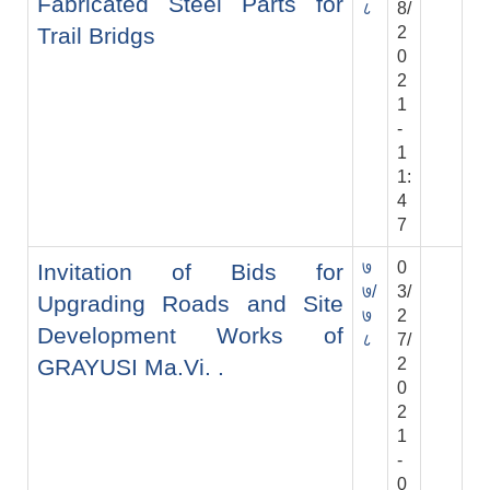
Fabricated Steel Parts for
८
8/
Trail Bridgs
2
0
2
1
-
1
1:
4
7
७
0
Invitation of Bids for
७/
3/
Upgrading Roads and Site
७
2
Development Works of
८
7/
GRAYUSI Ma.Vi. .
2
0
2
1
-
0