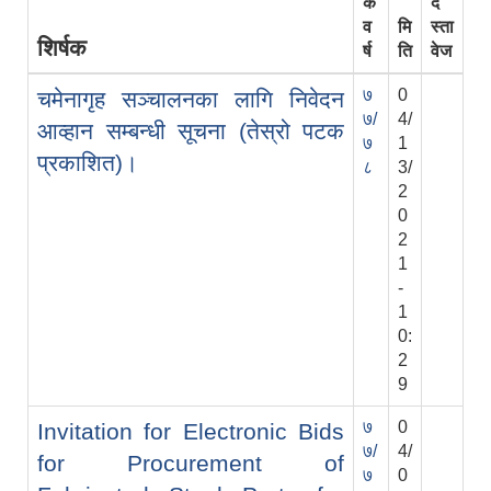
क
द
व
मि
स्ता
शिर्षक
र्ष
ति
वेज
७
0
चमेनागृह सञ्चालनका लागि निवेदन
७/
4/
आव्हान सम्बन्धी सूचना (तेस्रो पटक
७
1
प्रकाशित)।
८
3/
2
0
2
1
-
1
0:
2
9
७
0
Invitation for Electronic Bids
७/
4/
for Procurement of
७
0