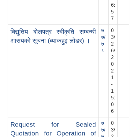
6:
5
7
७
0
बिद्युतिय बोलपत्र स्वीकृति सम्बन्धी
७/
3/
आसयको सूचना (ब्याकहुइ लोडर) ।
७
2
८
6/
2
0
2
1
-
1
5:
0
6
७
0
Request for Sealed
७/
3/
Quotation for Operation of
७
2