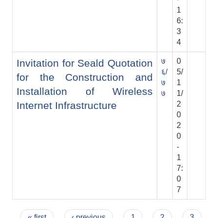
1
6:
3
4
७
0
Invitation for Seald Quotation
६/
5/
for the Construction and
७
1
Installation of Wireless
७
1/
Internet Infrastructure
2
0
2
0
-
1
7:
0
7
Pages
« first
‹ previous
1
2
3