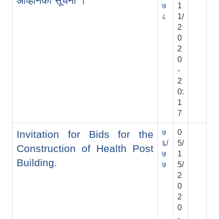
आव्हानको सूचना ।
७
1
८
1/
2
0
2
0
-
2
0:
1
7
७
0
Invitation for Bids for the
६/
5/
Construction of Health Post
७
1
Building.
७
5/
2
0
2
0
-