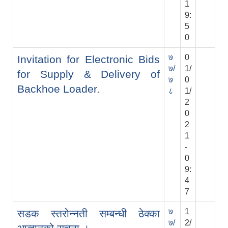
1
9:
5
0
७
0
Invitation for Electronic Bids
७/
1/
for Supply & Delivery of
७
0
Backhoe Loader.
८
1/
2
0
2
1
-
0
9:
4
7
७
1
सडक स्तरोन्नती सम्बन्धी ठेक्का
७/
2/