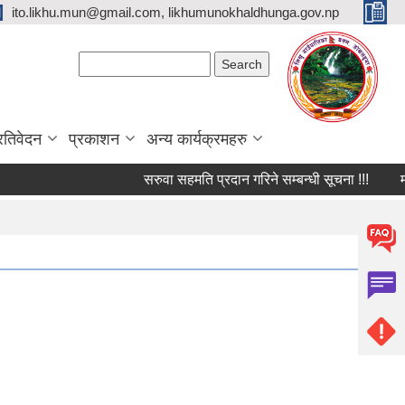
ito.likhu.mun@gmail.com, likhumunokhaldhunga.gov.np
Search form
Search
्रतिवेदन
प्रकाशन
अन्य कार्यक्रमहरु
सरुवा सहमति प्रदान गरिने सम्बन्धी सूचना !!!
मौजु