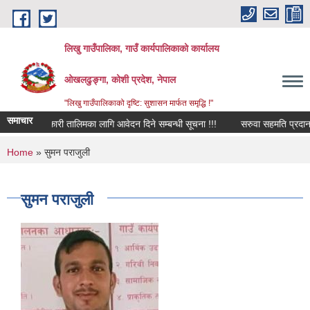
Skip to main content
लिखु गाउँपालिका, गाउँ कार्यपालिकाको कार्यालय
ओखलढुङ्गा, कोशी प्रदेश, नेपाल
"लिखु गाउँपालिकाको दृष्टि: सुशासन मार्फत समृद्धि !"
समाचार
सहकारी तालिमका लागि आवेदन दिने सम्बन्धी सूचना !!!
सरुवा सहमति प्रदान गर
You are here
Home
» सुमन पराजुली
सुमन पराजुली