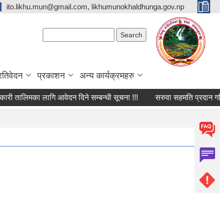
ito.likhu.mun@gmail.com, likhumunokhaldhunga.gov.np
Search form
Search
्रतिवेदन
प्रकाशन
अन्य कार्यक्रमहरु
तालिमका लागि आवेदन दिने सम्बन्धी सूचना !!!
सरुवा सहमति प्रदान गरिने सम