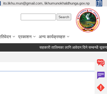
ito.likhu.mun@gmail.com, likhumunokhaldhunga.gov.np
Search form
Search
्रतिवेदन
प्रकाशन
अन्य कार्यक्रमहरु
सहकारी तालिमका लागि आवेदन दिने सम्बन्धी सूचना !!!