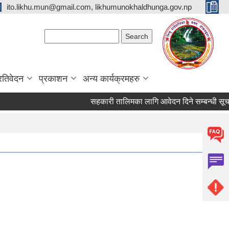
ito.likhu.mun@gmail.com, likhumunokhaldhunga.gov.np
Search form
Search
्रतिवेदन
प्रकाशन
अन्य कार्यक्रमहरु
सहकारी तालिमका लागि आवेदन दिने सम्बन्धी सूचना !