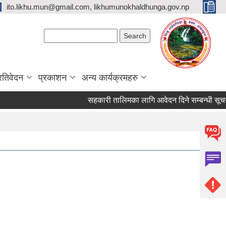
ito.likhu.mun@gmail.com, likhumunokhaldhunga.gov.np
Search form
Search
्रतिवेदन
प्रकाशन
अन्य कार्यक्रमहरु
सहकारी तालिमका लागि आवेदन दिने सम्बन्धी सूचना !