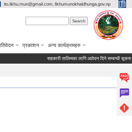
ito.likhu.mun@gmail.com, likhumunokhaldhunga.gov.np
Search form
Search
्रतिवेदन
प्रकाशन
अन्य कार्यक्रमहरु
सहकारी तालिमका लागि आवेदन दिने सम्बन्धी सूचना !!!